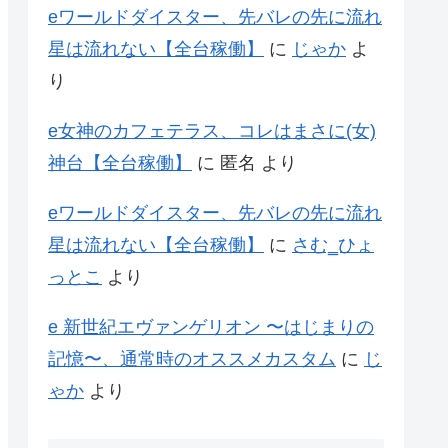
eワールドダイスター、先バレの先に流れ
星は流れない【全台稼働】
に
じゃか
よ
り
e女神のカフェテラス、コレはまさに(女)
神台【全台稼働】
に
匿名
より
eワールドダイスター、先バレの先に流れ
星は流れない【全台稼働】
に
さむ‗ひょ
っとこ
より
e 新世紀エヴァンゲリオン 〜はじまりの
記憶〜、通常時のオススメカスタム
に
じ
ゃか
より