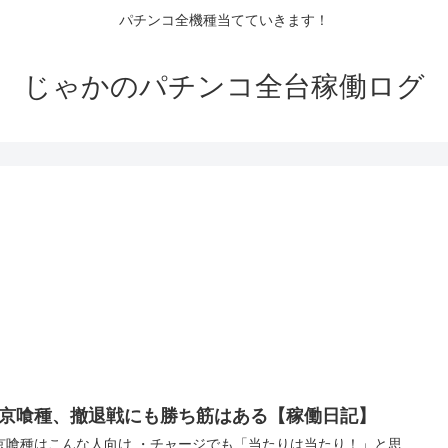
パチンコ全機種当てていきます！
じゃかのパチンコ全台稼働ログ
東京喰種、撤退戦にも勝ち筋はある【稼働日記】
京喰種はこんな人向け ・チャージでも「当たりは当たり！」と思