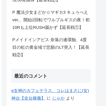
5250発獲得【延長戦②】
P 魔法少女まどか☆マギカ3 キュゥべえ
ver.、開始2回転でワルプルギスの夜！初
10Rも上位RUSH届かず【延長戦①】
Pメイドインアビス 奈落の連環蝕、4度
目の虹の黄金域で悲願のLT突入！【延長
戦②】
最近のコメント
e女神のカフェテラス、コレはまさに(女)
神台【全台稼働】
に
じゃか
より