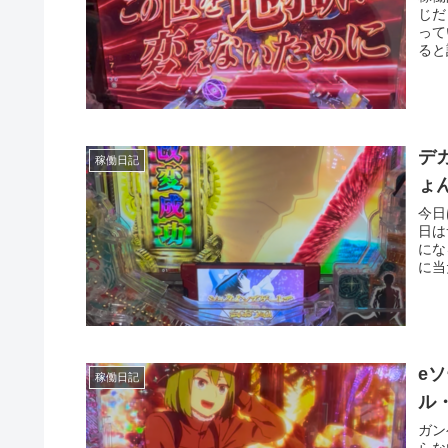
じだ
って
ると
デ
稼働日記
ょ
今日
日は
にな
に当
e
稼働日記
ル
ガン