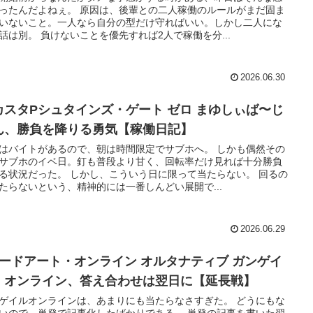
ったんだよねぇ。 原因は、後輩との二人稼働のルールがまだ固ま
いないこと。一人なら自分の型だけ守ればいい。しかし二人にな
話は別。 負けないことを優先すれば2人で稼働を分...
2026.06.30
カスタPシュタインズ・ゲート ゼロ まゆしぃば〜じ
ん、勝負を降りる勇気【稼働日記】
はバイトがあるので、朝は時間限定でサブホへ。 しかも偶然その
サブホのイベ日。釘も普段より甘く、回転率だけ見れば十分勝負
る状況だった。 しかし、こういう日に限って当たらない。 回るの
たらないという、精神的には一番しんどい展開で...
2026.06.29
ソードアート・オンライン オルタナティブ ガンゲイ
・オンライン、答え合わせは翌日に【延長戦】
ゲイルオンラインは、あまりにも当たらなさすぎた。 どうにもな