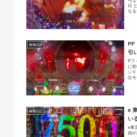
らな
日 
なる
P
稼働日記
引
Pフ
に初
ンⅡ
位モ
e
稼働日記
い
e東
由が