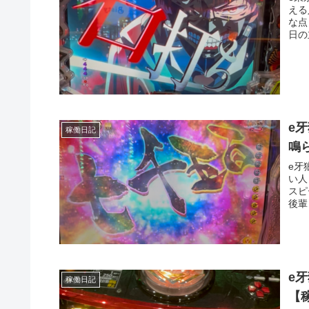
える
な点
日の
e
稼働日記
鳴
e牙
い人
スピ
後輩
e
稼働日記
【