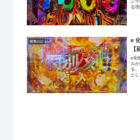
ンで
る理
e
稼働日記
【
e化
ルが
る。
とし