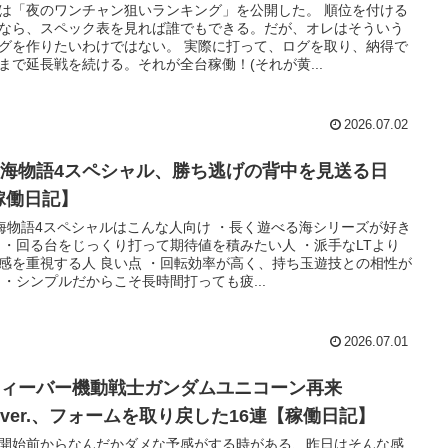
は「夜のワンチャン狙いランキング」を公開した。 順位を付ける
なら、スペック表を見れば誰でもできる。だが、オレはそういう
グを作りたいわけではない。 実際に打って、ログを取り、納得で
まで延長戦を続ける。それが全台稼働！(それが黄...
2026.07.02
大海物語4スペシャル、勝ち逃げの背中を見送る日
稼働日記】
海物語4スペシャルはこんな人向け ・長く遊べる海シリーズが好き
 ・回る台をじっくり打って期待値を積みたい人 ・派手なLTより
感を重視する人 良い点 ・回転効率が高く、持ち玉遊技との相性が
 ・シンプルだからこそ長時間打っても疲...
2026.07.01
フィーバー機動戦士ガンダムユニコーン再来
29ver.、フォームを取り戻した16連【稼働日記】
開始前からなんだかダメな予感がする時がある、昨日はそんな感