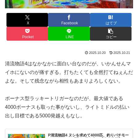
X
Facebook
はてブ
Pocket
LINE
コピー
2025.10.20
2025.10.21
清流物語4はなかなかに面白い台なのだが、いかんせんマ
イホにないのが痛すぎる。打ちたくても全然打てねぇんだ
よな。そして残念ながら相性もあまりよろしくない。
ボーナス型ラッキートリガーなのだが、最大値である
4000ボーナスも取った事がないし、ライトミドルの払い
出し目標である5000発越えもなし。
P清流物語4 ヌシを求めて4000匹、釣りパチモー