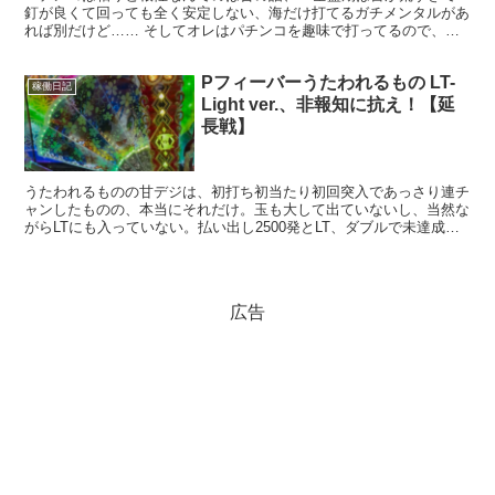
釘が良くて回っても全く安定しない、海だけ打てるガチメンタルがあ
れば別だけど…… そしてオレはパチンコを趣味で打ってるので、そ
こまで勝ちにはこだわっていない、でも勝たないと新台打て...
Pフィーバーうたわれるもの LT-
稼働日記
Light ver.、非報知に抗え！【延
長戦】
うたわれるものの甘デジは、初打ち初当たり初回突入であっさり連チ
ャンしたものの、本当にそれだけ。玉も大して出ていないし、当然な
がらLTにも入っていない。払い出し2500発とLT、ダブルで未達成。
優先順位は自然と高くなる。 稼働 3スペックも出...
広告