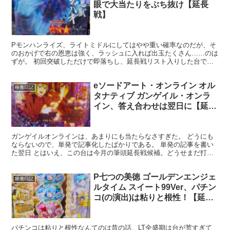
眼で大当たりをぶち抜け【延長
戦】
Pモンハンライズ、ライトミドルにしてはやや重い確率なのだが、そ
のおかげで右の恩恵は強く、ラッシュに入れば出玉たくさん……のは
ずが。 初回突破しただけで即落ちし、延長戦リスト入りした台であ
る。右である程度連チャンしたらこう遊ぼうと思ってたのが...
eソードアート・オンライン オル
稼働日記
タナティブ ガンゲイル・オンラ
イン、答え合わせは翌日に【延長
戦】
ガンゲイルオンラインは、あまりにも当たらなさすぎた。 どうにも
ならないので、単発で記事化したばかりである。 単発の記事を書い
た翌日 とはいえ、この台は今月の筆頭延長戦候補。どうせまだ打つ
ことになるだろうと思っていたし、実際その通りで、今日も...
P七つの美徳 ゴールデンエンジェ
稼働日記
ルタイム スイート99Ver、パチン
コ(の演出)は粘りと根性！【延長
戦】
パチンコは粘りと根性なんてのは昔の話、LT全盛期は台が荒すぎて