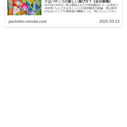
ドはパチンコの新しい遊び方？【全台稼働】
2025年1月6日に導入開始されたP清流物語4 ヌシを求めて
4000匹 なんだかお久しぶりの清流物語の続編、実は前作
の3はわりとプロ御用達の機種だった。特にちょいパチver
は好まれたんじゃないかな。まぁ設置と状況がアレだった
んでそんな目立っ...
pachinko-zendai.com
2025.03.23