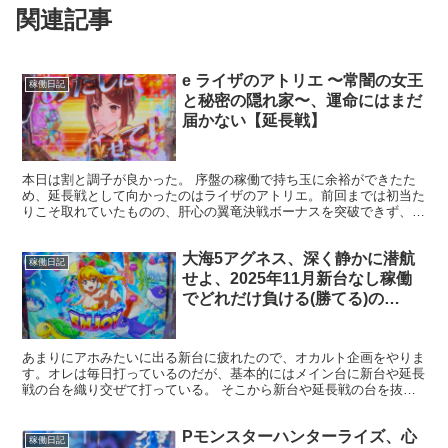
関連記事
e ライザのアトリエ 〜常闇の女王
稼働日記
と秘密の隠れ家〜、運命にはまだ
届かない【延長戦】
本日は割と調子が良かった。 序盤の稼働で持ち玉に余裕ができたた
め、延長戦として向かったのはライザのアトリエ。前回までは初当た
りこそ取れていたものの、肝心の翼竜決戦ボーナスを突破できず、
LTである「ひと夏の冒険モード」には一度も入れられていな...
大海5アグネス、深く静かに潜航
稼働日記
せよ、2025年11月新台なし稼働
でどれだけ負ける(勝てる)の
か？、9日目【稼働日記】
あまりにアホみたいに出る新台に疲れたので、オカルト企画をやりま
す。オレは毎日打っているのだが、基本的にはメイン台に新台や延長
戦の台を織り交ぜて打っている。 そこから新台や延長戦の台を抜
き、メイン台のみで稼働したらどうなるのかの人体実験である...
Pモンスターハンターライズ、心
稼働日記