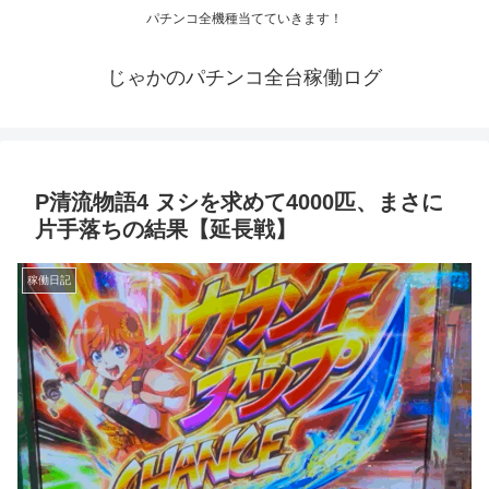
パチンコ全機種当てていきます！
じゃかのパチンコ全台稼働ログ
P清流物語4 ヌシを求めて4000匹、まさに
片手落ちの結果【延長戦】
稼働日記