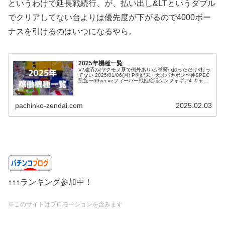
というわけで延長戦続行、が、払い出し&LTというダブル
でクリアしてない台よりは優先度が下がるので4000ボー
ナスを引けるのはいつになるやら。
2025年機種一覧
○2連済み(ヤクモノ系で例外あり)△単発or触っただけ×打っ
てない 2025/01/06(月) P世紀末・天才バカボン〜神SPEC
凱旋〜99ver.○eフィーバー戦姫絶唱シンフォギア4 キャロ
ルver.○eぱちんこ押忍！番長 漢の頂○P清...
pachinko-zendai.com
2025.02.03
↑↑↑ランキング参加中！
※このサイトはプロモーションを含みます