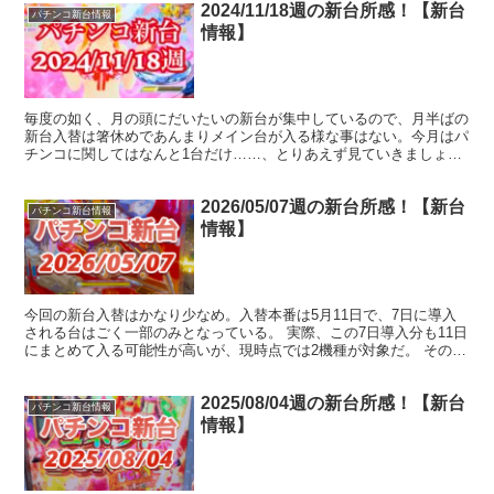
2024/11/18週の新台所感！【新台
パチンコ新台情報
情報】
毎度の如く、月の頭にだいたいの新台が集中しているので、月半ばの
新台入替は箸休めであんまりメイン台が入る様な事はない。今月はパ
チンコに関してはなんと1台だけ……、とりあえず見ていきましょう
か。 P にゃんこ大戦争 多様性のネコ 今週唯一の新台...
2026/05/07週の新台所感！【新台
パチンコ新台情報
情報】
今回の新台入替はかなり少なめ。入替本番は5月11日で、7日に導入
される台はごく一部のみとなっている。 実際、この7日導入分も11日
にまとめて入る可能性が高いが、現時点では2機種が対象だ。 その2
機種が「まわるんギンパラ」と「ライザのアトリエ...
2025/08/04週の新台所感！【新台
パチンコ新台情報
情報】