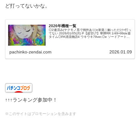
ど打ってないかな。
2026年機種一覧
◎2連済み(ヤクモノ系で例外あり)○単発△触っただけ×打っ
てない 2026/01/05(月) P【超甘LT】華牌RR 1/49×99de遊
タイム◎PA清流物語4 ウキウキ79ver.◎e ソードアート・
オンライン 閃光軌跡 99Ver.◎P...
pachinko-zendai.com
2026.01.09
↑↑↑ランキング参加中！
※このサイトはプロモーションを含みます