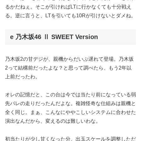
るかだねぇ。そこが引ければLTに行かなくても十分戦え
る。逆に言うと、LTを引いても10Rが引けないとダメね。
e 乃木坂46 Ⅱ SWEET Version
乃木坂2の甘デジが、親機からだいぶ遅れて登場。乃木坂
2って結構前だったよな？と思って調べたら、もう2年以
上前だったわ。
オレの記憶だと、この台は今では当たり前になっている弱
先バレの走りだったんだよな。複雑怪奇な仕組みは親機と
全く同じ。まぁ、こんなにややこしいシステムに合わせた
演出なんだから、変えるのは難しいわな。
初当たりが少し甘くなった分、出玉スケールを調整しただ