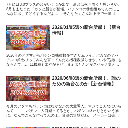
7月にLT3.0プラスの台がいくつか出て、新台は落ち着くと思いきや、
8月もまたまたドカッと新台が登場。パチンコの稼働落ちてんのにこ
んなに出してどうするんだよ…… そんなたくさん出る中で一際目立
っているコレぞ牙狼！みたいなトンデモ台が牙狼極限...
2026/01/05週の新台所感！【新台
パチンコ新台情報
情報】
2026年のアタマからパチンコ機種数多すぎザムライ。バカなの？パ
チンコ終わりってみんな言ってんだろ機種数減らせや。いや冗談にも
ならんて…… 11機種も出やがるぜ、まぁほとんどがスペック変えで
ちゃんとした新台は吉宗とよう実の2機種くらい、新台...
2026/06/08週の新台所感！、誰の
パチンコ新台情報
ための新台なのか【新台情報】
今月のアタマもパチンコはなかなかの大量導入。マジでこんなにいら
んて……。 パチンコ人口減ってるとか、パチンコ終わりとかいう癖
に、なんでこんな作ってんのよ。資源の無駄だわ。 メーカーは売り
たい、ホールは買いたくない、ユーザーは疲弊。三方良しの...