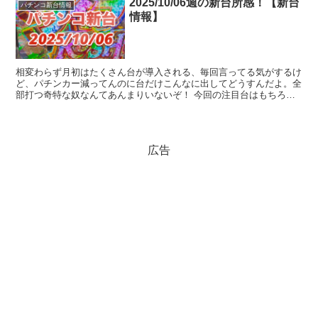
2025/10/06週の新台所感！【新台
パチンコ新台情報
情報】
相変わらず月初はたくさん台が導入される、毎回言ってる気がするけ
ど、パチンカー減ってんのに台だけこんなに出してどうすんだよ。全
部打つ奇特な奴なんてあんまりいないぞ！ 今回の注目台はもちろん
沖海6、前作の沖海5は稼働貢献80週(※復活して最終的...
広告