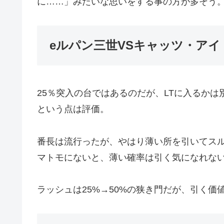
に……」みたいな思いをする事の方が多そう
eルパン三世VSキャッツ・アイ 15
25％突入の台ではあるのだが、LTに入るか
という点は評価。
番長は流行ったが、やはり薄い所を引いてス
マトモにないと、薄い確率は引く気になれな
ラッシュは25%→50%の狭き門だが、引く価