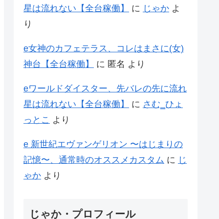
星は流れない【全台稼働】
に
じゃか
よ
り
e女神のカフェテラス、コレはまさに(女)
神台【全台稼働】
に
匿名
より
eワールドダイスター、先バレの先に流れ
星は流れない【全台稼働】
に
さむ‗ひょ
っとこ
より
e 新世紀エヴァンゲリオン 〜はじまりの
記憶〜、通常時のオススメカスタム
に
じ
ゃか
より
じゃか・プロフィール