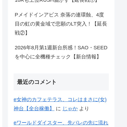
10Rも上位RUSH届かず【延長戦①】
Pメイドインアビス 奈落の連環蝕、4度
目の虹の黄金域で悲願のLT突入！【延長
戦②】
2026年8月第1週新台所感！SAO・SEED
を中心に全機種チェック【新台情報】
最近のコメント
e女神のカフェテラス、コレはまさに(女)
神台【全台稼働】
に
じゃか
より
eワールドダイスター、先バレの先に流れ