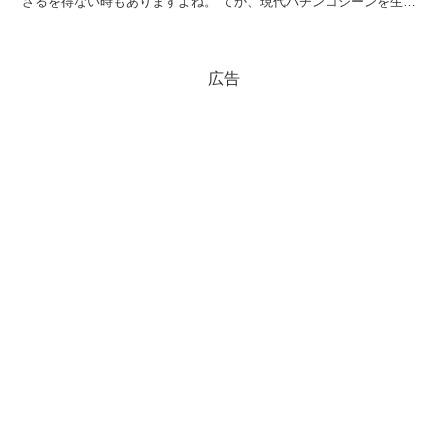
ざるを得ない時もありますよね。 てか、現代パチンコシーンを生き
残るにはやらざるを得ない部分もある。やりたくないけど...
広告