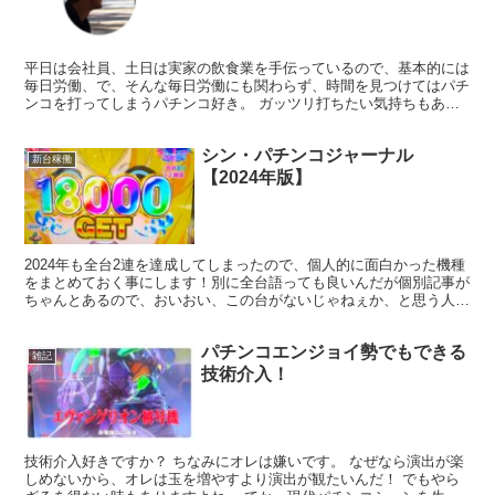
平日は会社員、土日は実家の飲食業を手伝っているので、基本的には
毎日労働、で、そんな毎日労働にも関わらず、時間を見つけてはパチ
ンコを打ってしまうパチンコ好き。 ガッツリ打ちたい気持ちもある
が基本的には常に短時間稼働。その為、等価店舗に行かざる...
シン・パチンコジャーナル
新台稼働
【2024年版】
2024年も全台2連を達成してしまったので、個人的に面白かった機種
をまとめておく事にします！別に全台語っても良いんだが個別記事が
ちゃんとあるので、おいおい、この台がないじゃねぇか、と思う人は
リンクから飛んでくれよな。 2024年リピートした...
パチンコエンジョイ勢でもできる
雑記
技術介入！
技術介入好きですか？ ちなみにオレは嫌いです。 なぜなら演出が楽
しめないから、オレは玉を増やすより演出が観たいんだ！ でもやら