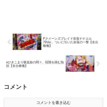
Pクイーンズブレイド奈落ナナエル
79Ver.、ついに引いた奈落の一撃【全台
稼働】
eひきこまり吸血姫の悶々、段階を踏む熱
狂【全台稼働】
コメント
コメントを書き込む