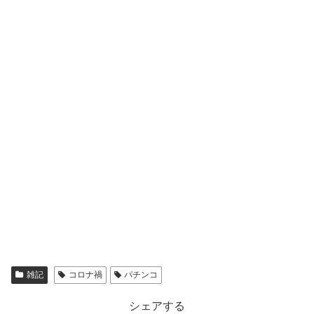
雑記
コロナ禍
パチンコ
シェアする