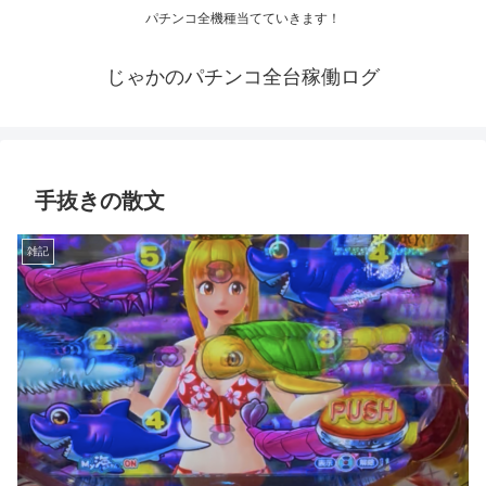
パチンコ全機種当てていきます！
じゃかのパチンコ全台稼働ログ
手抜きの散文
雑記