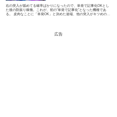
右の突入が舐めてる確率ばかりになったので、単発で記事化OKとし
た後の防振り稼働。これが、初の“単発で記事化”となった機種であ
る。 皮肉なことに「単発OK」と決めた途端、他の突入がキツめの機
種はことごとく連チャン。結果、このルール適用後に単発...
広告