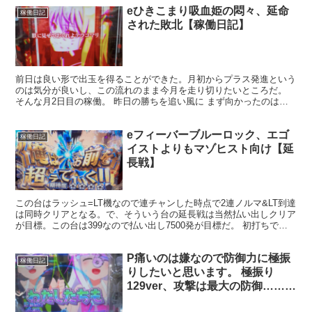
eひきこまり吸血姫の悶々、延命
稼働日記
された敗北【稼働日記】
前日は良い形で出玉を得ることができた。月初からプラス発進という
のは気分が良いし、この流れのまま今月を走り切りたいところだ。
そんな月2日目の稼働。 昨日の勝ちを追い風に まず向かったのはメ
イン機種ではなく、延長戦組の一台であるルパンVSキャ...
eフィーバーブルーロック、エゴ
稼働日記
イストよりもマゾヒスト向け【延
長戦】
この台はラッシュ=LT機なので連チャンした時点で2連ノルマ&LT到達
は同時クリアとなる。で、そういう台の延長戦は当然払い出しクリア
が目標。この台は399なので払い出し7500発が目標だ。 初打ちで
3000の塊は取れたものの、打ってて楽しいか...
P痛いのは嫌なので防御力に極振
稼働日記
りしたいと思います。 極振り
129ver、攻撃は最大の防御……っ
てコト？【延長戦】