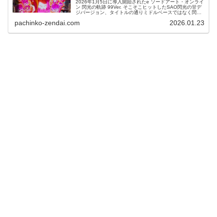
2026年1月5日に導入開始されたe ソードアート・オンライ
ン 閃光の軌跡 99Ver. そこそこヒットしたSAO閃光の甘デ
ジバージョン、タイトルの通りミドルベースではなく閃光
がベース。ミドルと閃光は似て非なる感じで結構違う。 ミ
pachinko-zendai.com
2026.01.23
ドルの演出...