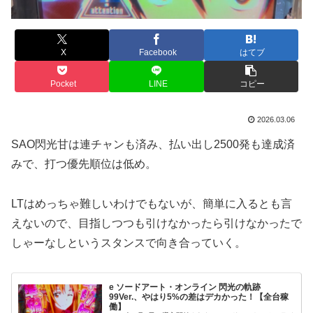
X
Facebook
はてブ
Pocket
LINE
コピー
2026.03.06
SAO閃光甘は連チャンも済み、払い出し2500発も達成済
みで、打つ優先順位は低め。
LTはめっちゃ難しいわけでもないが、簡単に入るとも言
えないので、目指しつつも引けなかったら引けなかったで
しゃーなしというスタンスで向き合っていく。
e ソードアート・オンライン 閃光の軌跡
99Ver.、やはり5%の差はデカかった！【全台稼
働】