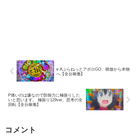
e AぷらねっとアポロGO、模倣から本物
へ【全台稼働】
P痛いのは嫌なので防御力に極振りした
いと思います。 極振り129ver、思考の全
回転【全台稼働】
コメント