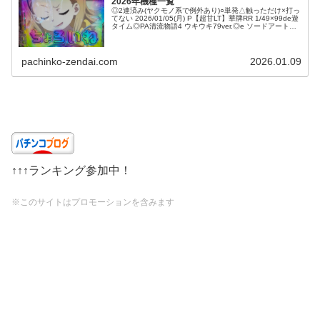
2026年機種一覧
◎2連済み(ヤクモノ系で例外あり)○単発△触っただけ×打っ
てない 2026/01/05(月) P【超甘LT】華牌RR 1/49×99de遊
タイム◎PA清流物語4 ウキウキ79ver.◎e ソードアート・
オンライン 閃光軌跡 99Ver.◎P...
pachinko-zendai.com
2026.01.09
↑↑↑ランキング参加中！
※このサイトはプロモーションを含みます