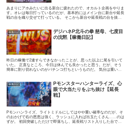
記】
あまりにアホみたいに出る新台に疲れたので、オカルト企画をやりま
す。オレは毎日打っているのだが、基本的にはメイン台に新台や延長
戦の台を織り交ぜて打っている。 そこから新台や延長戦の台を抜
き、メイン台のみで稼働したらどうなるのかの人体実験である...
デジハネP北斗の拳 慈母、七度目
稼働日記
の沈黙【稼働日記】
昨日の稼働で2連すらできなかったことが、思った以上に尾を引いて
いた。 正直なところ、今日は休んでも良かったと思う。だが、そう
簡単に割り切れないのがパチンコ打ちというものだ。 気分は重い。
それでも気付けばホールへ向かっていた。 昨日を引きずっ...
Pモンスターハンターライズ、心
稼働日記
眼で大当たりをぶち抜け【延長
戦】
Pモンハンライズ、ライトミドルにしてはやや重い確率なのだが、そ
のおかげで右の恩恵は強く、ラッシュに入れば出玉たくさん……のは
ずが。 初回突破しただけで即落ちし、延長戦リスト入りした台であ
る。右である程度連チャンしたらこう遊ぼうと思ってたのが...