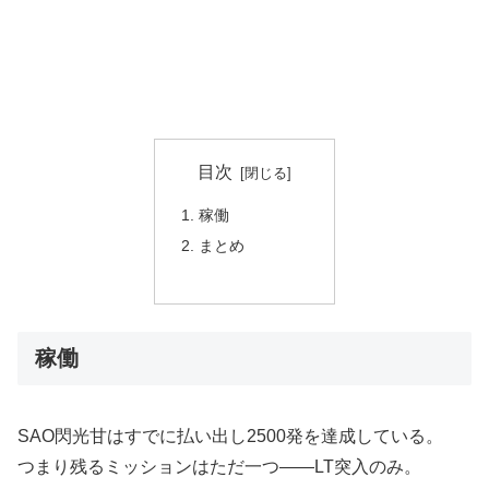
目次
稼働
まとめ
稼働
SAO閃光甘はすでに払い出し2500発を達成している。
つまり残るミッションはただ一つ――LT突入のみ。