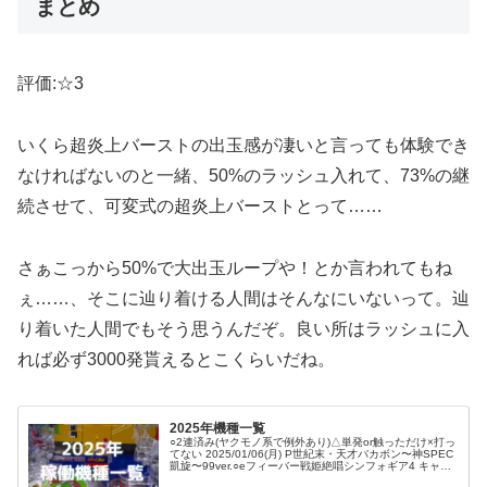
まとめ
評価:☆3
いくら超炎上バーストの出玉感が凄いと言っても体験でき
なければないのと一緒、50%のラッシュ入れて、73%の継
続させて、可変式の超炎上バーストとって……
さぁこっから50%で大出玉ループや！とか言われてもね
ぇ……、そこに辿り着ける人間はそんなにいないって。辿
り着いた人間でもそう思うんだぞ。良い所はラッシュに入
れば必ず3000発貰えるとこくらいだね。
2025年機種一覧
○2連済み(ヤクモノ系で例外あり)△単発or触っただけ×打っ
てない 2025/01/06(月) P世紀末・天才バカボン〜神SPEC
凱旋〜99ver.○eフィーバー戦姫絶唱シンフォギア4 キャロ
ルver.○eぱちんこ押忍！番長 漢の頂○P清...