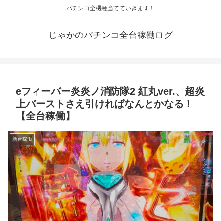
パチンコ全機種当てていきます！
じゃかのパチンコ全台稼働ログ
eフィーバー炎炎ノ消防隊2 紅丸ver.、超炎
上バーストさえ引ければなんとかなる！
【全台稼働】
新台稼働