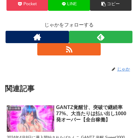
Pocket
LINE
コピー
じゃかをフォローする
じゃか
関連記事
GANTZ覚醒甘、突破で継続率
新台稼働
77%、大当たりは払い出し1000
発オーバー【全台稼働】
2024年4月8日に導入開始されたぱちんこ GANTZ 覚醒 Sweet2000。