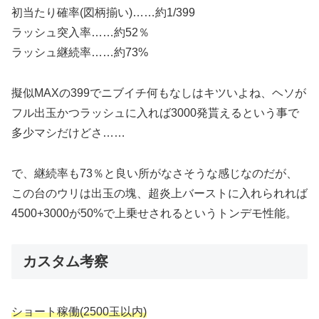
初当たり確率(図柄揃い)……約1/399
ラッシュ突入率……約52％
ラッシュ継続率……約73%
擬似MAXの399でニブイチ何もなしはキツいよね、ヘソが
フル出玉かつラッシュに入れば3000発貰えるという事で
多少マシだけどさ……
で、継続率も73％と良い所がなさそうな感じなのだが、
この台のウリは出玉の塊、超炎上バーストに入れられれば
4500+3000が50%で上乗せされるというトンデモ性能。
カスタム考察
ショート稼働(2500玉以内)