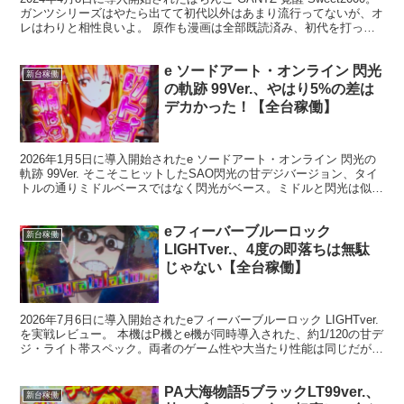
ガンツシリーズはやたら出てて初代以外はあまり流行ってないが、オ
レはわりと相性良いよ。 原作も漫画は全部既読済み、初代を打って
る時に1000以上ハマって、時間...
e ソードアート・オンライン 閃光
新台稼働
の軌跡 99Ver.、やはり5%の差は
デカかった！【全台稼働】
2026年1月5日に導入開始されたe ソードアート・オンライン 閃光の
軌跡 99Ver. そこそこヒットしたSAO閃光の甘デジバージョン、タイ
トルの通りミドルベースではなく閃光がベース。ミドルと閃光は似て
非なる感じで結構違う。 ミドルの演出...
eフィーバーブルーロック
新台稼働
LIGHTver.、4度の即落ちは無駄
じゃない【全台稼働】
2026年7月6日に導入開始されたeフィーバーブルーロック LIGHTver.
を実戦レビュー。 本機はP機とe機が同時導入された、約1/120の甘デ
ジ・ライト帯スペック。両者のゲーム性や大当たり性能は同じだが、
甘い確率帯のスマパチはまだ導入...
PA大海物語5ブラックLT99ver.、
新台稼働