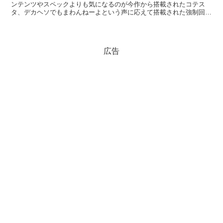
ンテンツやスペックよりも気になるのが今作から搭載されたコテス
タ、デカヘソでもまわんねーよという声に応えて搭載された強制回転
システム。 過去にもそういう台あったけど、基本的に...
広告