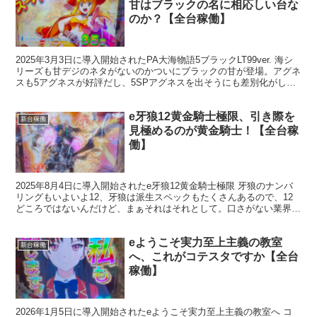
甘はブラックの名に相応しい台な
のか？【全台稼働】
2025年3月3日に導入開始されたPA大海物語5ブラックLT99ver. 海シ
リーズも甘デジのネタがないのかついにブラックの甘が登場。アグネ
スも5アグネスが好評だし、5SPアグネスを出そうにも差別化がしに
くいんだろうね。 で、そこで白羽の矢...
e牙狼12黄金騎士極限、引き際を
新台稼働
見極めるのが黄金騎士！【全台稼
働】
2025年8月4日に導入開始されたe牙狼12黄金騎士極限 牙狼のナンバ
リングもいよいよ12、牙狼は派生スペックもたくさんあるので、12
どころではないんだけど、まぁそれはそれとして。口さがない業界人
は牙狼はオワコンと言うけれども。 エヴァが1...
eようこそ実力至上主義の教室
新台稼働
へ、これがコテスタですか【全台
稼働】
2026年1月5日に導入開始されたeようこそ実力至上主義の教室へ コ